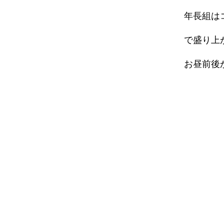
年長組は
で盛り上
お昼前後