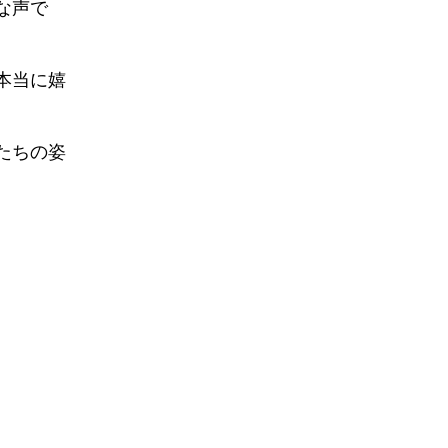
な声で
本当に嬉
たちの姿