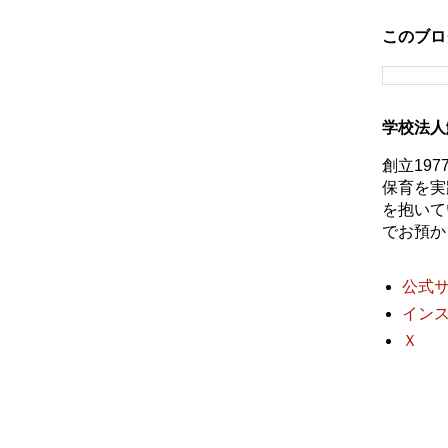
このブロ
学校法人
創立19
保育を実
を抱いて
でお預か
公式
イン
Ｘ