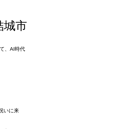
結城市
、AI時代
祝いに来