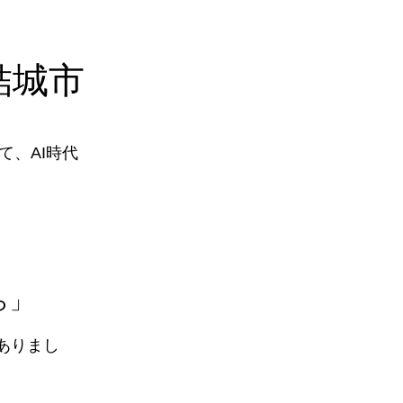
結城市
、AI時代
ら」
ありまし