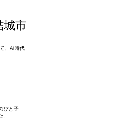
結城市
、AI時代
のびと子
た。