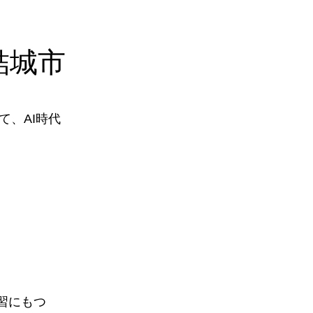
結城市
、AI時代
習にもつ