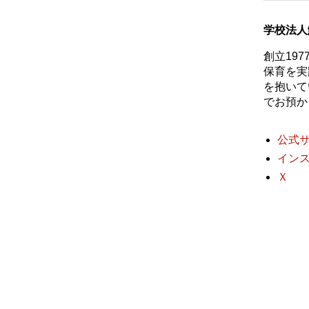
学校法人
創立19
保育を実
を抱いて
でお預か
公式
イン
Ｘ