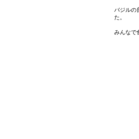
バジルの
た。
みんなで