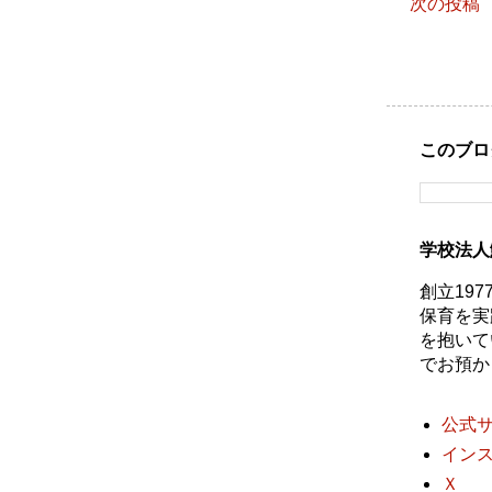
次の投稿
このブロ
学校法人
創立19
保育を実
を抱いて
でお預か
公式
イン
Ｘ