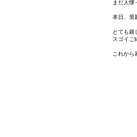
まだ人懐
本日、里
とても嬉
スゴイご
これから