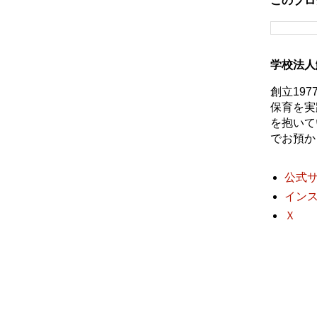
このブロ
学校法人
創立19
保育を実
を抱いて
でお預か
公式
イン
Ｘ