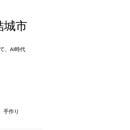
結城市
、AI時代
、手作り