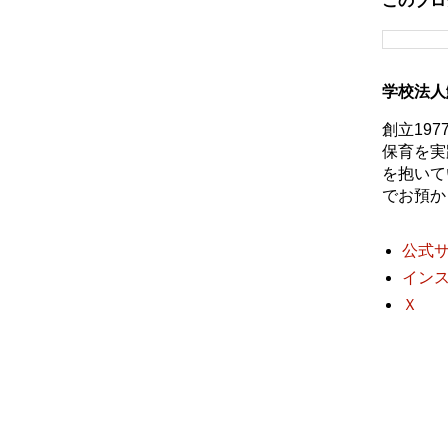
このブロ
学校法人
創立19
保育を実
を抱いて
でお預か
公式
イン
Ｘ