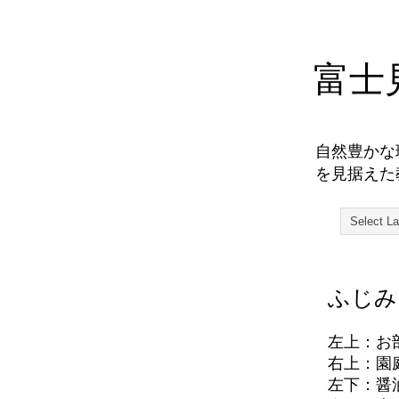
富士
自然豊かな
を見据えた
ふじみ
左上：お
右上：園
左下：醤