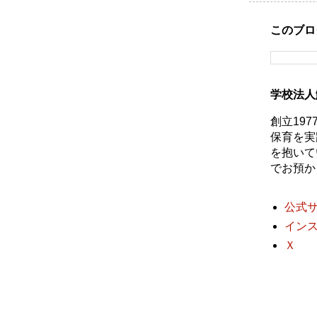
このブロ
学校法人
創立19
保育を実
を抱いて
でお預か
公式
イン
Ｘ