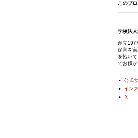
このブロ
学校法人
創立19
保育を実
を抱いて
でお預か
公式
イン
Ｘ