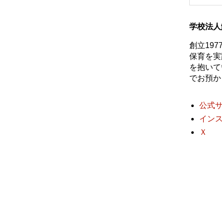
学校法人
創立19
保育を実
を抱いて
でお預か
公式
イン
Ｘ