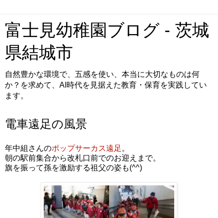
富士見幼稚園ブログ - 茨城
県結城市
自然豊かな環境で、五感を使い、本当に大切なものは何
か？を求めて、AI時代を見据えた教育・保育を実践してい
ます。
電車遠足の風景
年中組さんの
ポップサーカス遠足
。
朝の駅前集合から改札口前でのお迎えまで。
旗を振って孫を激励する祖父の姿も(^^)