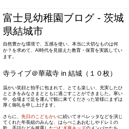
富士見幼稚園ブログ - 茨城
県結城市
自然豊かな環境で、五感を使い、本当に大切なものは何
か？を求めて、AI時代を見据えた教育・保育を実践してい
ます。
寺ライブ＠華蔵寺 in 結城（１０枚）
温かい笑顔と拍手に包まれて、とても楽しい、充実したひ
とときをみなさまとともに過ごすことができました。寒い
中、会場まで足を運んで観に来てくださった皆様にまずは
厚く御礼を申し上げます。
さらに、
先日のこどもかい
に続いてオペレッタなどを演じ
てくれた年長組のみんな、はらぺこあおむしやドレミの
歌、手話などを披露した
つむぎ座キッズ
のメンバーたち、