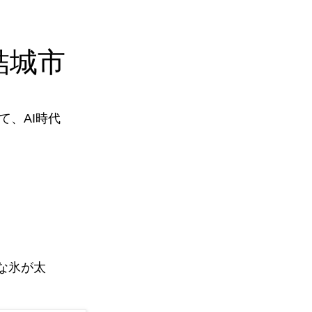
結城市
、AI時代
な氷が太