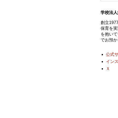
学校法人
創立19
保育を実
を抱いて
でお預か
公式
イン
Ｘ